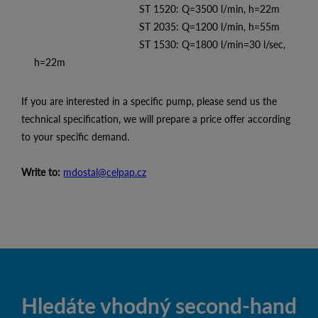
ST 1520: Q=3500 l/min, h=22m
ST 2035: Q=1200 l/min, h=55m
ST 1530: Q=1800 l/min=30 l/sec,
h=22m
If you are interested in a specific pump, please send us the
technical specification, we will prepare a price offer according
to your specific demand.
Write to:
mdostal@celpap.cz
Hledáte vhodný second-hand