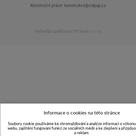
Konstruční práce:
konstrukce@celpap.cz
Vytvořila společnost
PS Works s. r. o.
Informace o cookies na této stránce
Soubory cookie používáme ke shromažďování a analýze informací o výkonu 
webu, zajištění fungování funkcí ze sociálních médií a ke zlepšení a přizpůs
a reklam.