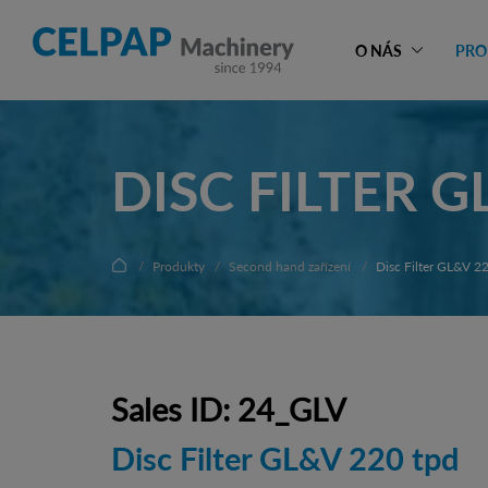
O NÁS
PRO
DISC FILTER G
Produkty
Second hand zařízení
Disc Filter GL&V 2
Sales ID: 24_GLV
Disc Filter GL&V 220 tpd