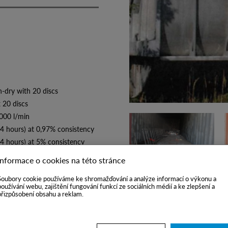
y with 20 discs
20 discs
000 l/min
4 hours) at 0,97% consistency
4 hours) at 5% consistency
Informace o cookies na této stránce
 x W x H)
Soubory cookie používáme ke shromažďování a analýze informací o výkonu a
e (stored in containers)
používání webu, zajištění fungování funkcí ze sociálních médií a ke zlepšení a
přizpůsobení obsahu a reklam.