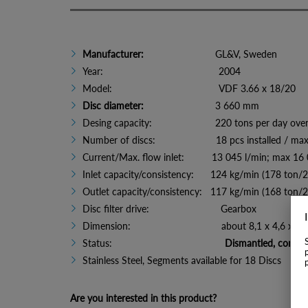
Manufacturer:
GL&V, Sweden
Year: 2004
Model: VDF 3.66 x 18/20
Disc diameter:
3 660 mm
Desing capacity: 220 tons per day oven-dr
Number of discs: 18 pcs installed / max 
Current/Max. flow inlet: 13 045 l/min; max 16 
Inlet capacity/consistency: 124 kg/min (178 ton/2
Outlet capacity/consistency: 117 kg/min (168 ton/2
Disc filter drive: Gearbox
Dimension: about 8,1 x 4,6 x 3 m (L
Status:
Dismantled, complet
Stainless Steel, Segments available for 18 Discs
Are you interested in this product?