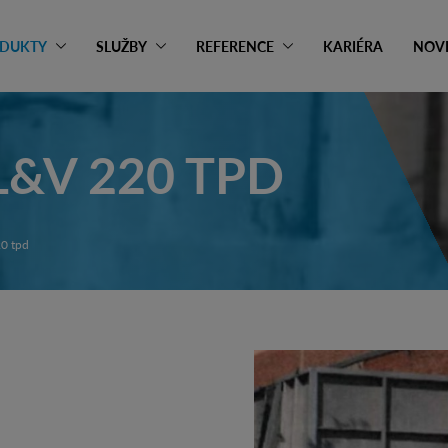
DUKTY
SLUŽBY
REFERENCE
KARIÉRA
NOV
L&V 220 TPD
20 tpd