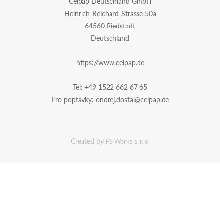
Celpap Deutschland GmbH
Heinrich-Reichard-Strasse 50a
64560 Riedstadt
Deutschland
https://www.celpap.de
Tel:
+49 1522 662 67 65
Pro poptávky:
ondrej.dostal@celpap.de
Created by
PS Works s. r. o.