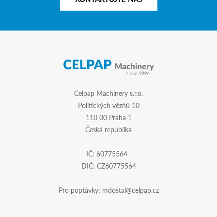
Celpap Machinery s.r.o.
Politických vězňů 10
110 00 Praha 1
Česká republika
IČ: 60775564
DIČ: CZ60775564
Pro poptávky:
mdostal@celpap.cz