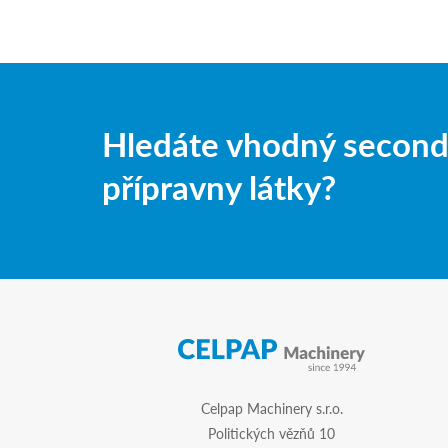
Hledáte vhodný second-
přípravny látky?
Celpap Machinery s.r.o.
Politických vězňů 10