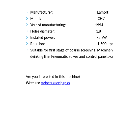
Manufacturer: Lamort
Model: CH7
Year of manufacturing: 1994
Holes diameter: 1,8
Installed power: 75 kW
Rotation: 1 500 rp
Suitable for first stage of coarse screening. Machine 
deinking line. Pneumatic valves and control panel avai
Are you interested in this machine?
Write us:
mdostal@celpap.cz