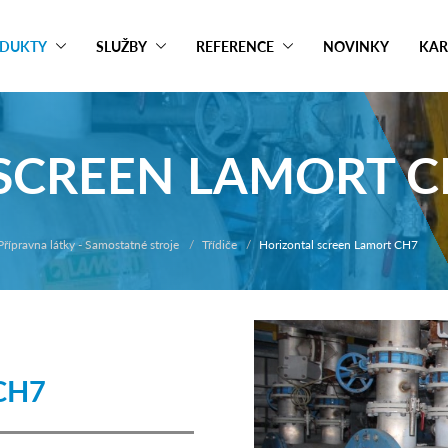
DUKTY
SLUŽBY
REFERENCE
NOVINKY
KAR
SCREEN LAMORT C
Přípravna látky - Samostatné stroje
Třídiče
Horizontal screen Lamort CH7
 CH7