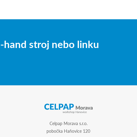
hand stroj nebo linku
Celpap Morava s.r.o.
pobočka Haňovice 120