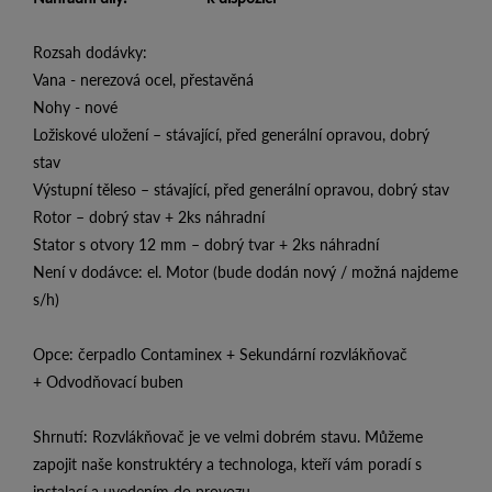
Rozsah dodávky:
Vana - nerezová ocel, přestavěná
Nohy - nové
Ložiskové uložení – stávající, před generální opravou, dobrý
stav
Výstupní těleso – stávající, před generální opravou, dobrý stav
Rotor – dobrý stav + 2ks náhradní
Stator s otvory 12 mm – dobrý tvar + 2ks náhradní
Není v dodávce: el. Motor (bude dodán nový / možná najdeme
s/h)
Opce: čerpadlo Contaminex + Sekundární rozvlákňovač
+ Odvodňovací buben
Shrnutí: Rozvlákňovač je ve velmi dobrém stavu. Můžeme
zapojit naše konstruktéry a technologa, kteří vám poradí s
instalací a uvedením do provozu.