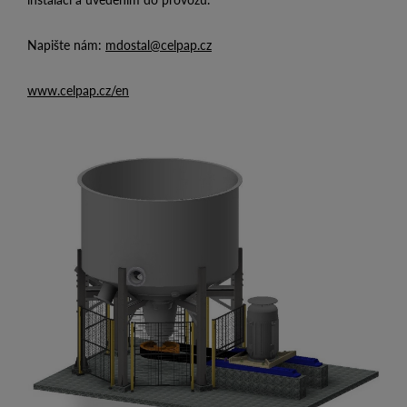
Napište nám:
mdostal@celpap.cz
www.celpap.cz/en