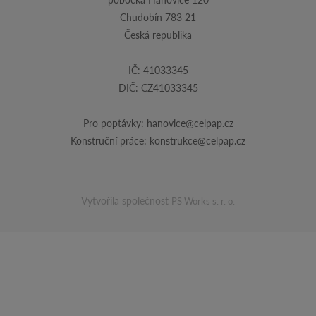
Chudobín 783 21
Česká republika
IČ: 41033345
DIČ: CZ41033345
Pro poptávky:
hanovice@celpap.cz
Konstruční práce:
konstrukce@celpap.cz
Vytvořila společnost
PS Works s. r. o.