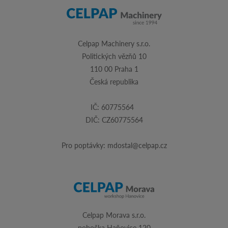
Celpap Machinery s.r.o.
Politických vězňů 10
110 00 Praha 1
Česká republika
IČ: 60775564
DIČ: CZ60775564
Pro poptávky:
mdostal@celpap.cz
Celpap Morava s.r.o.
pobočka Haňovice 120