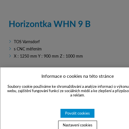
Horizontka WHN 9 B
TOS Varnsdorf
s CNC měřením
X : 1250 mm Y : 900 mm Z : 1000 mm
Informace o cookies na této stránce
Soubory cookie používáme ke shromažďování a analýze informací o výkonu 
webu, zajištění fungování funkcí ze sociálních médií a ke zlepšení a přizpůs
a reklam.
Povolit cookies
Nastavení cookies