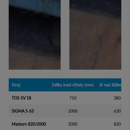
Stroj
Délka mezi středy (mm)
Ø nad lůžkem (
TOS SV 18
750
380
SIGMA S 63
2000
630
Masturn 820/2000
2000
820