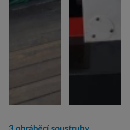
3 obráběcí soustruhy