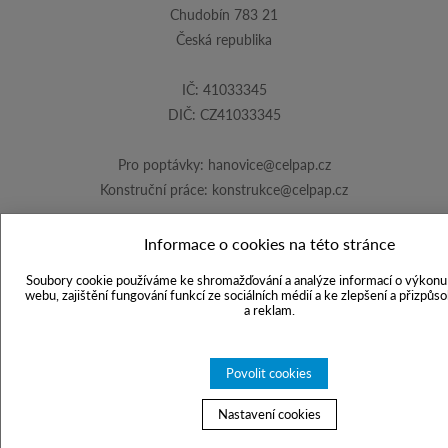
Chudobín 783 21
Česká republika
IČ: 41033345
DIČ: CZ41033345
Pro poptávky:
hanovice@celpap.cz
Konstruční práce:
konstrukce@celpap.cz
Informace o cookies na této stránce
Vytvořila společnost
PS Works s. r. o.
Soubory cookie používáme ke shromažďování a analýze informací o výkonu 
webu, zajištění fungování funkcí ze sociálních médií a ke zlepšení a přizpůs
a reklam.
Povolit cookies
Nastavení cookies