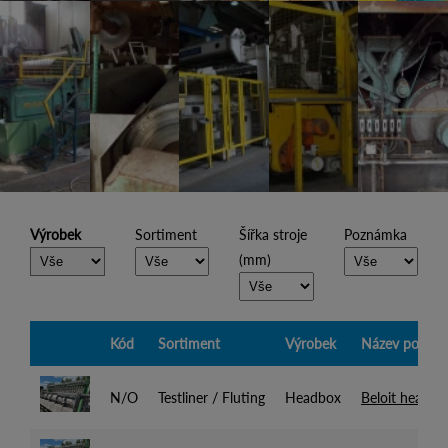
Výrobek
Sortiment
Šířka stroje
Poznámka
(mm)
Kód
Sortiment
Výrobek
Název pozice
N/O
Testliner / Fluting
Headbox
Beloit headb