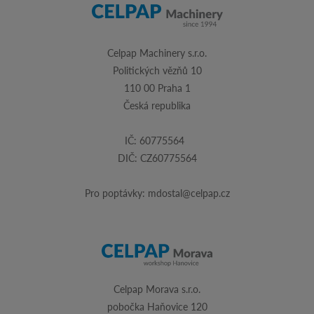
Celpap Machinery s.r.o.
Politických vězňů 10
110 00 Praha 1
Česká republika
IČ: 60775564
DIČ: CZ60775564
Pro poptávky:
mdostal@celpap.cz
Celpap Morava s.r.o.
pobočka Haňovice 120