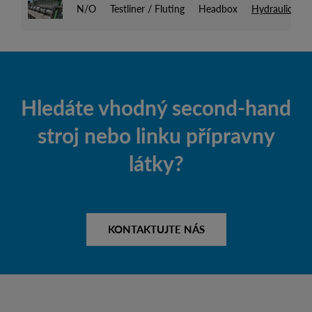
N/O
Testliner / Fluting
Headbox
Hydraulic He
Hledáte vhodný second-hand
stroj nebo linku přípravny
látky?
KONTAKTUJTE NÁS