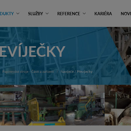
DUKTY
SLUŽBY
REFERENCE
KARIÉRA
NOV
ŘEVÍJEČKY
Papírenské stroje - Části a zařízení
Navíječe / Převíječky