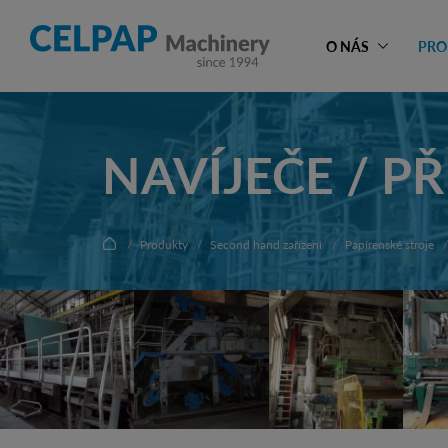
O NÁS
PRO
NAVÍJEČE / P
Produkty
Second hand zařízení
Papírenské stroje