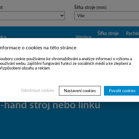
nt
Šířka stroje (mm)
Šířka stroje
Rychlo
ice
Výrobce
(mm)
(m/min
Informace o cookies na této stránce
ewinder A.Celli, max winding trimmed
A.Celli,
3260 mm
1800 
Soubory cookie používáme ke shromažďování a analýze informací o výkonu a
260 mm
Itally
používání webu, zajištění fungování funkcí ze sociálních médií a ke zlepšení a
přizpůsobení obsahu a reklam.
Odmítnout cookies
Nastavení cookies
Povolit cookies
hand stroj nebo linku