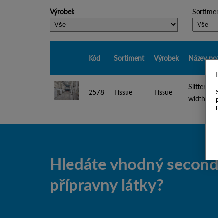
Výrobek
Sortime
Kód
Sortiment
Výrobek
Název poz
Slitter R
2578
Tissue
Tissue
width: 3
Hledáte vhodný second-
přípravny látky?