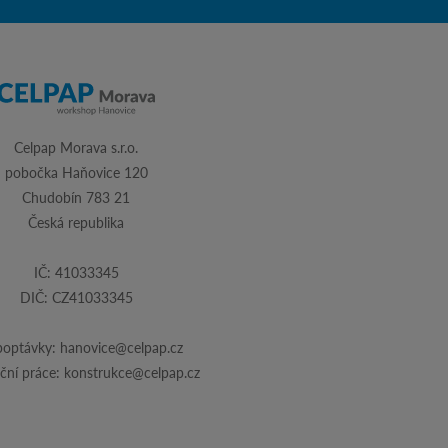
Celpap Morava s.r.o.
pobočka Haňovice 120
Chudobín 783 21
Česká republika
IČ: 41033345
DIČ: CZ41033345
poptávky:
hanovice@celpap.cz
ční práce:
konstrukce@celpap.cz