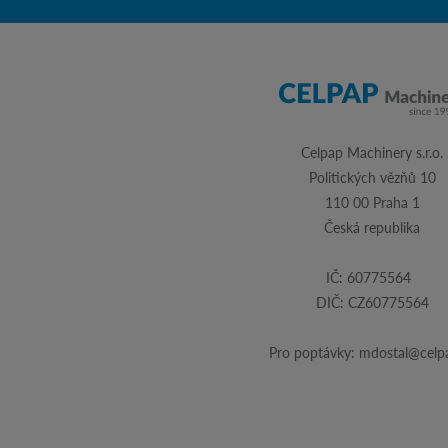
Celpap Machinery s.r.o.
Politických vězňů 10
110 00 Praha 1
Česká republika
IČ: 60775564
DIČ: CZ60775564
Pro poptávky:
mdostal@celpa