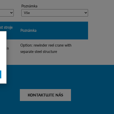
Poznámka
st stroje
Poznámka
)
Option: rewinder reel crane with
m/min
separate steel structure
KONTAKTUJTE NÁS