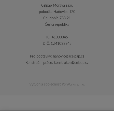
Celpap Morava s.r.o.
pobočka Haňovice 120
Chudobín 783 21
Česká republika
IČ: 41033345
DIČ: CZ41033345
Pro poptávky:
hanovice@celpap.cz
Konstruční práce:
konstrukce@celpap.cz
Vytvořila společnost
PS Works s. r. o.