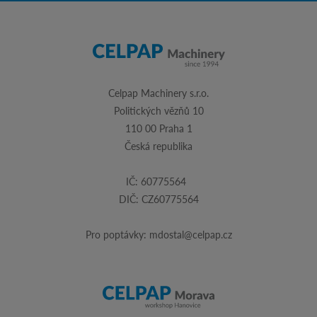
Celpap Machinery s.r.o.
Politických vězňů 10
110 00 Praha 1
Česká republika
IČ: 60775564
DIČ: CZ60775564
Pro poptávky:
mdostal@celpap.cz