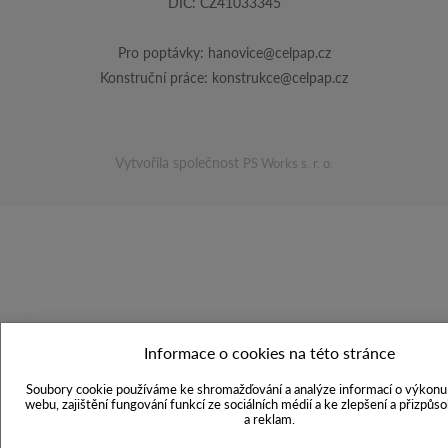
DIČ: CZ41033345
Pro poptávky:
hanovice@celpap.cz
Konstruční práce:
konstrukce@celpap.cz
Vytvořila společnost
PS Works s. r. o.
Informace o cookies na této stránce
Soubory cookie používáme ke shromažďování a analýze informací o výkonu 
webu, zajištění fungování funkcí ze sociálních médií a ke zlepšení a přizpůs
a reklam.