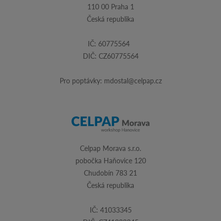
110 00 Praha 1
Česká republika
IČ: 60775564
DIČ: CZ60775564
Pro poptávky:
mdostal@celpap.cz
Celpap Morava s.r.o.
pobočka Haňovice 120
Chudobín 783 21
Česká republika
IČ: 41033345