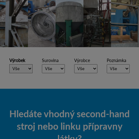
Výrobek
Surovina
Výrobce
Poznámka
Hledáte vhodný second-hand
stroj nebo linku přípravny
látky?