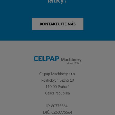
KONTAKTUJTE NÁS
Celpap Machinery s.r.o.
Politických vězňů 10
110 00 Praha 1
Česká republika
IČ: 60775564
DIČ: CZ60775564