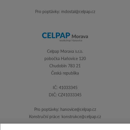
Pro poptávky:
mdostal@celpap.cz
Celpap Morava s.r.o.
pobočka Haňovice 120
Chudobín 783 21
Česká republika
IČ: 41033345
DIČ: CZ41033345
Pro poptávky:
hanovice@celpap.cz
Konstruční práce:
konstrukce@celpap.cz