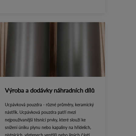
Výroba a dodávky náhradních dílů
Ucpávková pouzdra - různé průměry, keramický
nástřik. Ucpávková pouzdra patří mezi
nejpoužívanější těsnící prvky, které slouží ke
snížení úniku plynu nebo kapaliny na hřídelích,
pístnicích, vřetenech ventilů nebo jiných částí