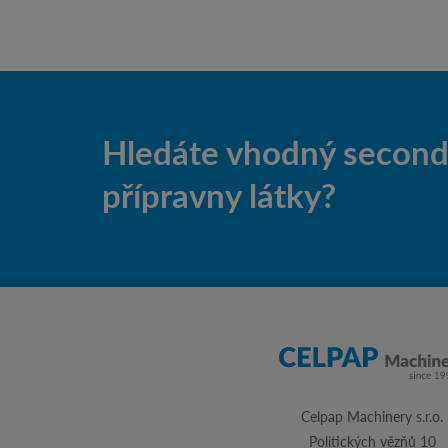
Hledáte vhodný second-
přípravny látky?
Celpap Machinery s.r.o.
Politických vězňů 10