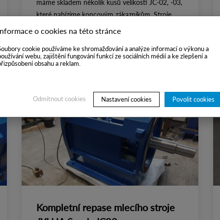
máme skladem několik kusů velikosti JC-02, -03,
které nabízíme koncovým zákazníkům. Stroje
jsou vyčištěny, rozebrány a provedena kompletní
Informace o cookies na této stránce
revize a výměna starých použitých dílů.
Soubory cookie používáme ke shromažďování a analýze informací o výkonu a
používání webu, zajištění fungování funkcí ze sociálních médií a ke zlepšení a
ZOBRAZIT VÍCE
přizpůsobení obsahu a reklam.
Odmítnout cookies
Nastavení cookies
Povolit cookies
Kompletní repase mlecího stroje