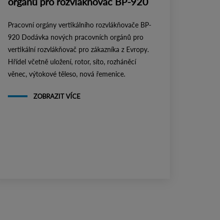
orgánů pro rozvlákňovač BP-920
Pracovní orgány vertikálního rozvlákňovače BP-
920 Dodávka nových pracovních orgánů pro
vertikální rozvlákňovač pro zákazníka z Evropy.
Hřídel včetně uložení, rotor, síto, rozháněcí
věnec, výtokové těleso, nová řemenice.
ZOBRAZIT VÍCE