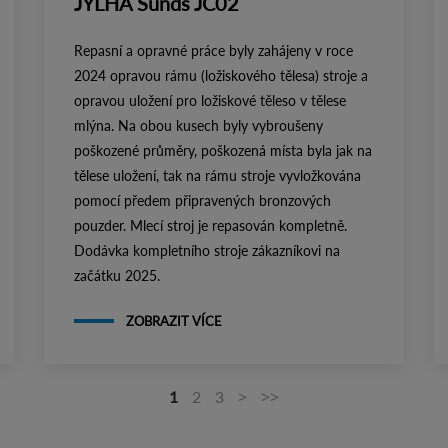
JYLHA Sunds JC02
Repasní a opravné práce byly zahájeny v roce
2024 opravou rámu (ložiskového tělesa) stroje a
opravou uložení pro ložiskové těleso v tělese
mlýna. Na obou kusech byly vybroušeny
poškozené průměry, poškozená místa byla jak na
tělese uložení, tak na rámu stroje vyvložkována
pomocí předem připravených bronzových
pouzder. Mlecí stroj je repasován kompletně.
Dodávka kompletního stroje zákazníkovi na
začátku 2025.
ZOBRAZIT VÍCE
>
>>
1
2
3