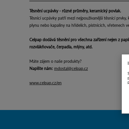
Těsnění ucpávky - různé průměry, keramický povlak.
Těsnicí ucpávky patří mezi nejpoužívanější těsnící prvky, 
plynu nebo kapaliny na hřídelích, pístnicích, vřetenech ve
Celpap dodává těsnění pro všechna zařízení nejen z pap
rozvlákňovače, čerpadla, mlýny, atd.
Máte zájem o naše produkty?
Napište nám:
mdostal@celpap.cz
www.celpap.cz/en