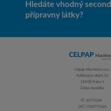
Hledáte vhodný second-
přípravny látky?
Celpap Machinery s.r.o.
Politických vězňů 10
110 00 Praha 1
Česká republika
IČ: 60775564
DIČ: CZ60775564