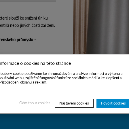
které slouží ke snížení úniku
ntilů nebo jiných částí zařízení.
írenského průmyslu -
Informace o cookies na této stránce
Soubory cookie používáme ke shromažďování a analýze informací o výkonu a
používání webu, zajištění fungování funkcí ze sociálních médií a ke zlepšení a
přizpůsobení obsahu a reklam.
Odmítnout cookies
Nastavení cookies
Povolit cookies