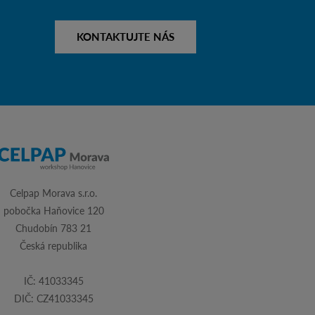
KONTAKTUJTE NÁS
Celpap Morava s.r.o.
pobočka Haňovice 120
Chudobín 783 21
Česká republika
IČ: 41033345
DIČ: CZ41033345