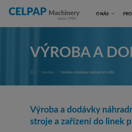
O NÁS
PRO
VÝROBA A DO
Novinky
Výroba a dodávky náhradních dílů
Výroba a dodávky náhradn
stroje a zařízení do linek 