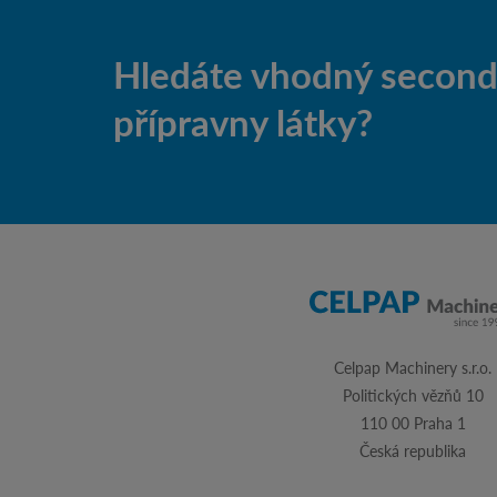
Hledáte vhodný second-
přípravny látky?
Celpap Machinery s.r.o.
Politických vězňů 10
110 00 Praha 1
Česká republika