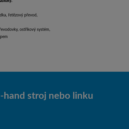
abídky.
adka, řetězový převod,
převodovky, ostřikový systém,
tupem
hand stroj nebo linku