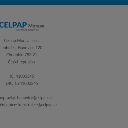
Celpap Morava s.r.o.
pobočka Haňovice 120
Chudobín 783 21
Česká republika
IČ: 41033345
DIČ: CZ41033345
poptávky:
hanovice@celpap.cz
ční práce:
konstrukce@celpap.cz