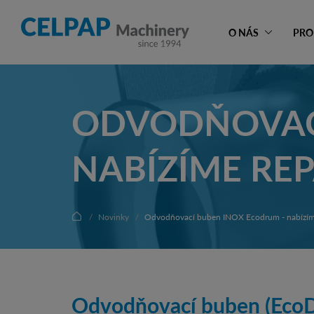
O NÁS
PRO
ODVODŇOVACÍ
NABÍZÍME RE
Novinky
Odvodňovací buben INOX Ecodrum - nabízíme
Odvodňovací buben (Eco