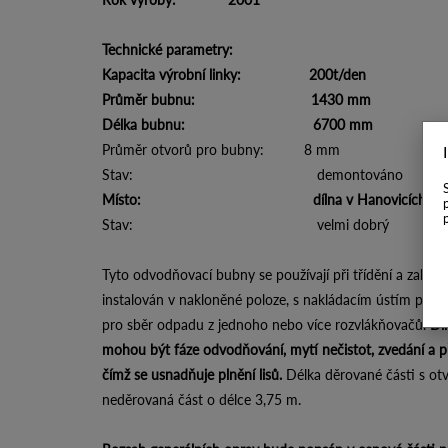
Technické parametry:
Kapacita výrobní linky: 200t/den
Průměr bubnu: 1430 mm
Délka bubnu: 6700 mm
Průměr otvorů pro bubny: 8 mm
Stav: demontováno
Místo: dílna v Hanovicích, C
Stav: velmi dobrý
Tyto odvodňovací bubny se používají při třídění a zahušť
instalován v nakloněné poloze, s nakládacím ústím přím
pro sběr odpadu z jednoho nebo více rozvlákňovačů.
Dí
mohou být fáze odvodňování, mytí nečistot, zvedání a 
čímž se usnadňuje plnění lisů.
Délka děrované části s otv
neděrovaná část o délce 3,75 m.