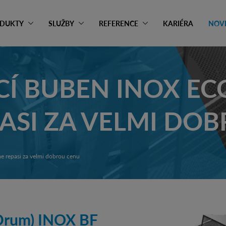
DUKTY
SLUŽBY
REFERENCE
KARIÉRA
NOV
 BUBEN INOX EC
PASI ZA VELMI DO
 repasi za velmi dobrou cenu
Drum) INOX BF