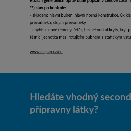
Rozsah generálních oprav bude popsán v cenové části n
**) stav po kontrole:
- skladem: hlavní buben, hlavní nosná konstrukce, 8x kl
převodovka, stojan převodovky
- chybí: klínové řemeny, řetěz, bezpečnostní kryty, kryt 
těsnící jednotka mezi rotujícím bubnem a statickým vs
www.celpap.cz/en
Hledáte vhodný second-
přípravny látky?