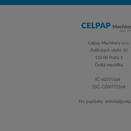
Celpap Machinery s.r.o.
Politických vězňů 10
110 00 Praha 1
Česká republika
IČ: 60775564
DIČ: CZ60775564
Pro poptávky:
mdostal@celpa