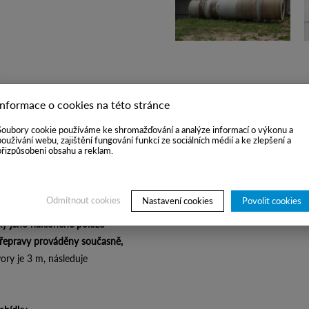
Informace o cookies na této stránce
Soubory cookie používáme ke shromažďování a analýze informací o výkonu a
Z
používání webu, zajištění fungování funkcí ze sociálních médií a ke zlepšení a
přizpůsobení obsahu a reklam.
ování výplivu. Buben je
Odmítnout cookies
Nastavení cookies
Povolit cookies
o v kontaktu s příkopem kanálu
ky jeho nakloněné poloze
přepravy prováděny současně,
ory je 3 m, následuje