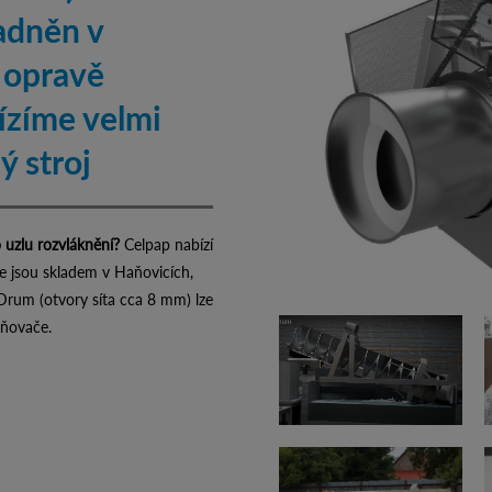
ladněn v
 opravě
bízíme velmi
 stroj
 uzlu rozvláknění?
Celpap nabízí
 jsou skladem v Haňovicích,
Drum (otvory síta cca 8 mm) lze
kňovače.