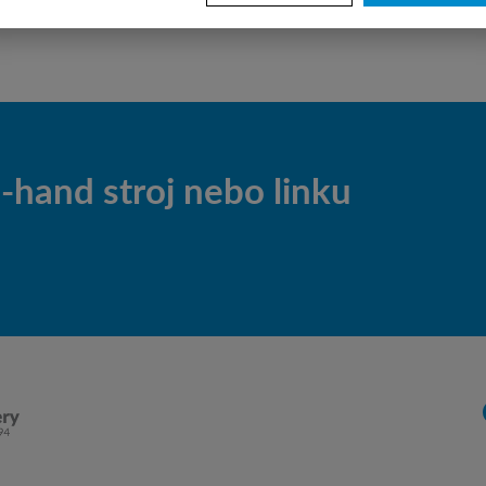
ogumován
hand stroj nebo linku