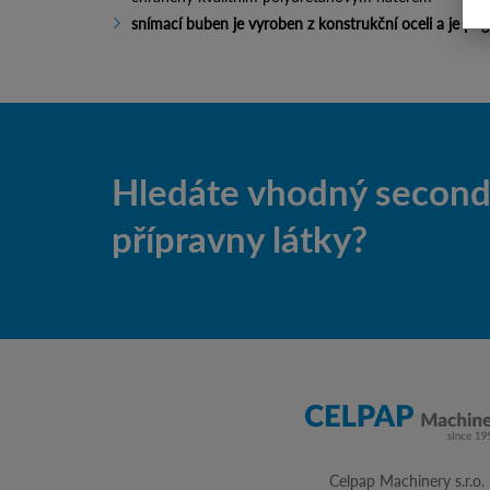
snímací buben je vyroben z konstrukční oceli a je p
Hledáte vhodný second-
přípravny látky?
Celpap Machinery s.r.o.