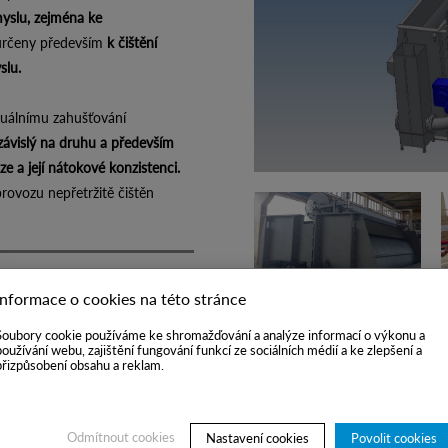
yslu, zejména ke
 určeny především
k čištění
slu.
nuálnímu zahušťování
závislý na druhu a především
e a její nátokové konzistenci.
rovozu nepřetržitě čištěn
Informace o cookies na této stránce
Soubory cookie používáme ke shromažďování a analýze informací o výkonu a
používání webu, zajištění fungování funkcí ze sociálních médií a ke zlepšení a
přizpůsobení obsahu a reklam.
pad, nosná konstrukce sítového
i
h ocelí, proti korozi jsou
Odmítnout cookies
Nastavení cookies
Povolit cookies