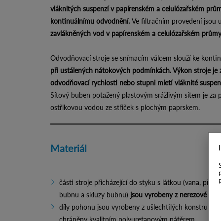
vláknitých suspenzí v papírenském a celulózařském prům
kontinuálnímu odvodnění.
Ve filtračním provedení jsou
zavlákněných vod v papírenském a celulózařském průmy
Odvodňovací stroje se snímacím válcem slouží ke konti
při ustálených nátokových podmínkách. Výkon stroje je 
odvodňovací rychlosti nebo stupni mletí vláknité suspenz
Sítový buben potažený plastovým srážlivým sítem je za p
ostřikovou vodou ze střiček s plochým paprskem.
Materiál
části stroje přicházející do styku s látkou (vana, pře
bubnu a skluzy bubnu)
jsou vyrobeny z nerezové ocel
díly pohonu jsou vyrobeny z ušlechtilých konstrukčníc
chráněny kvalitním polyuretanovým nátěrem