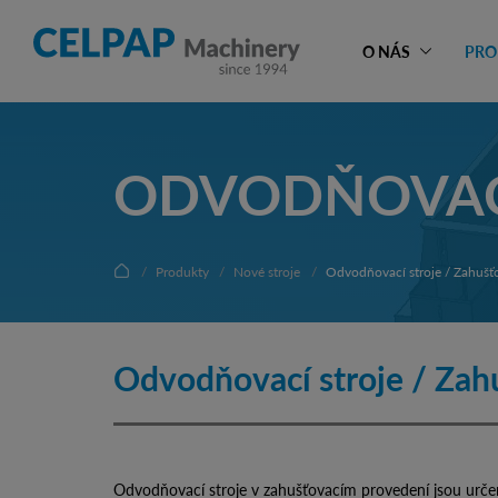
O NÁS
PRO
ODVODŇOVACÍ
Produkty
Nové stroje
Odvodňovací stroje / Zahušť
Odvodňovací stroje / Za
Odvodňovací stroje v zahušťovacím provedení jsou urč