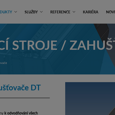
DUKTY
SLUŽBY
REFERENCE
KARIÉRA
NOV
 STROJE / ZAHU
ovače
hušťovače DT
eny
k odvodňování všech