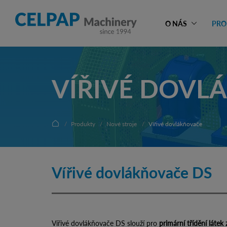
O NÁS
PRO
VÍŘIVÉ DOVL
Produkty
Nové stroje
Vířivé dovlákňovače
Vířivé dovlákňovače DS
Vířivé dovlákňovače DS slouží pro
primární třídění látek