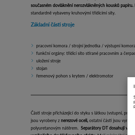
současném dovláknění nerozvlákněných kousků papíru.
standardně vybaveny kruhovými třídicími síty.
Základní části stroje
pracovní komora / strojní jednotka / výstupní komo
funkční orgány: třídicí síto stírané pracovním a čer
uložení stroje
stojan
řemenový pohon s krytem / elektromotor
Části stroje přicházející do styku s látkou (vstupní, pra
jsou vyrobeny z
nerezové oceli,
ostatní části jsou vyrobe
polyuretanovým nátěrem.
Separátory DT dosahují vysok