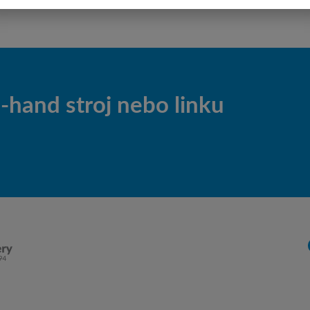
y na obsluhu a údržbu i při
hand stroj nebo linku