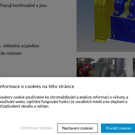
Pracují kontinuálně a jsou
ra utěsněná ucpávkou
pacím rotorem
Informace o cookies na této stránce
Soubory cookie používáme ke shromažďování a analýze informací o výkonu a
používání webu, zajištění fungování funkcí ze sociálních médií a ke zlepšení a
přizpůsobení obsahu a reklam.
covní a výstupní komora)
ny z konstrukční oceli opatřené
é účinnosti třídění a
Odmítnout cookies
Nastavení cookies
Povolit cookies