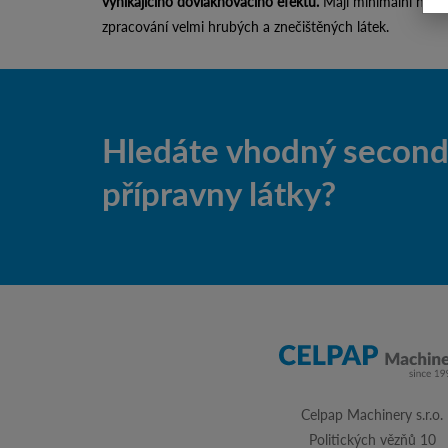
vynikajícího dovlákňovacího efektu.
Mají minimální nárok
zpracování velmi hrubých a znečištěných látek.
Hledáte vhodný second-
přípravny látky?
Celpap Machinery s.r.o.
Politických vězňů 10