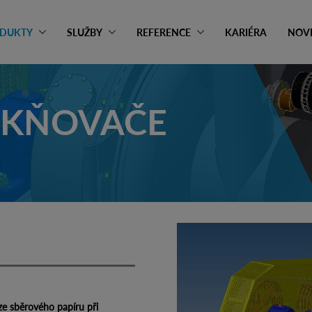
DUKTY
SLUŽBY
REFERENCE
KARIÉRA
NOV
ÁKŇOVAČE
 ze sběrového papíru při