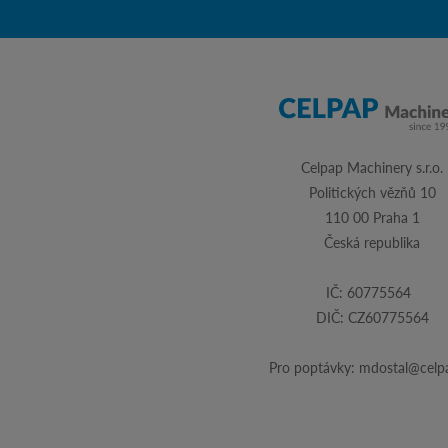
Celpap Machinery s.r.o.
Politických vězňů 10
110 00 Praha 1
Česká republika
IČ: 60775564
DIČ: CZ60775564
Pro poptávky:
mdostal@celpa