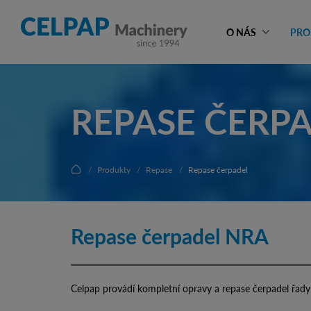
O NÁS
PRO
REPASE ČERP
Produkty
Repase
Repase čerpadel
Repase čerpadel NRA
Celpap provádí kompletní opravy a repase čerpadel řad