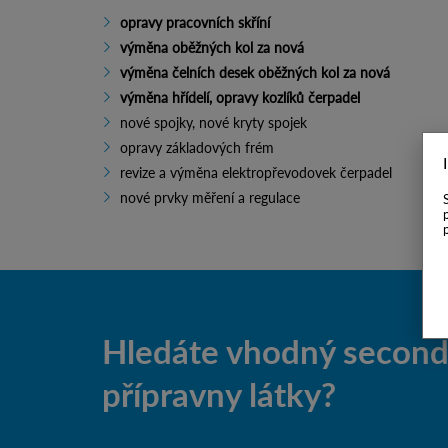
opravy pracovních skříní
výměna oběžných kol za nová
výměna čelních desek oběžných kol za nová
výměna hřídelí, opravy kozlíků čerpadel
nové spojky, nové kryty spojek
opravy základových frém
revize a výměna elektropřevodovek čerpadel
nové prvky měření a regulace
Hledáte vhodný second-
přípravny látky?