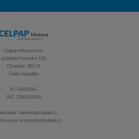
Celpap Morava s.r.o.
pobočka Haňovice 120
Chudobín 783 21
Česká republika
IČ: 41033345
DIČ: CZ41033345
poptávky:
hanovice@celpap.cz
ční práce:
konstrukce@celpap.cz