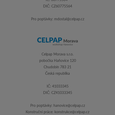
DIČ: CZ60775564
Pro poptávky:
mdostal@celpap.cz
Celpap Morava s.r.o.
pobočka Haňovice 120
Chudobín 783 21
Česká republika
IČ: 41033345
DIČ: CZ41033345
Pro poptávky:
hanovice@celpap.cz
Konstruční práce:
konstrukce@celpap.cz