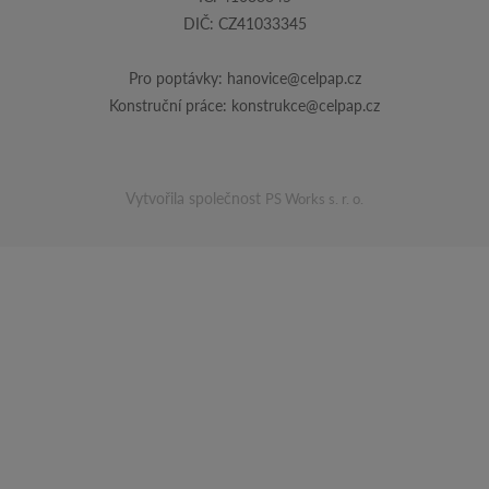
DIČ: CZ41033345
Pro poptávky:
hanovice@celpap.cz
Konstruční práce:
konstrukce@celpap.cz
Vytvořila společnost
PS Works s. r. o.