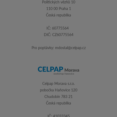
Politických vězňů 10
110 00 Praha 1
Česká republika
IČ: 60775564
DIČ: CZ60775564
Pro poptávky:
mdostal@celpap.cz
Celpap Morava s.r.o.
pobočka Haňovice 120
Chudobín 783 21
Česká republika
IČ: 41033345