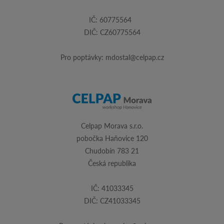
IČ: 60775564
DIČ: CZ60775564
Pro poptávky:
mdostal@celpap.cz
Celpap Morava s.r.o.
pobočka Haňovice 120
Chudobín 783 21
Česká republika
IČ: 41033345
DIČ: CZ41033345