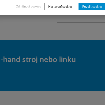
cture.
Odmítnout cookies
Nastavení cookies
Povolit cookies
hand stroj nebo linku