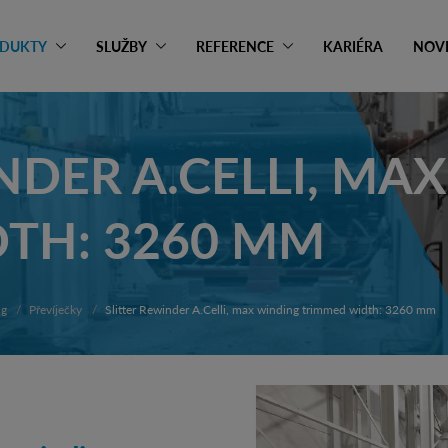
DUKTY
SLUŽBY
REFERENCE
KARIÉRA
NOV
NDER A.CELLI, MA
TH: 3260 MM
ng
Převíječky
Slitter Rewinder A.Celli, max winding trimmed width: 3260 mm