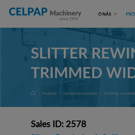
O NÁS
PRO
SLITTER REWI
TRIMMED WID
Produkty
Second hand zařízení
Finishing, converti
Sales ID: 2578