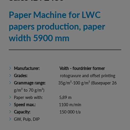
Paper Machine for LWC
papers production, paper
width 5900 mm
Manufacturer:
Voith - fourdrinier former
Grades:
rotogravure and offset printing
Grammage range:
35g/m²-100 g/m² (Basepaper 26
g/m² to 70 g/m²)
Paper web with: 5,89 m
Speed max.:
1100 m/min
Capacity:
150 000 t/a
GW, Pulp, DIP