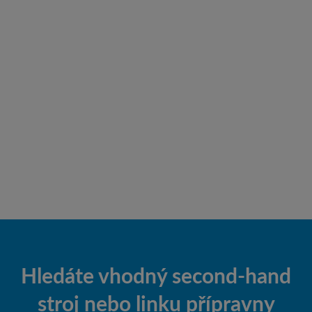
Hledáte vhodný second-hand
stroj nebo linku přípravny