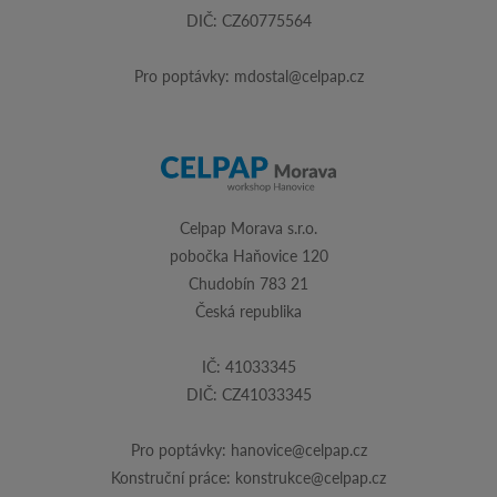
DIČ: CZ60775564
Pro poptávky:
mdostal@celpap.cz
Celpap Morava s.r.o.
pobočka Haňovice 120
Chudobín 783 21
Česká republika
IČ: 41033345
DIČ: CZ41033345
Pro poptávky:
hanovice@celpap.cz
Konstruční práce:
konstrukce@celpap.cz