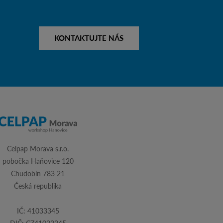
KONTAKTUJTE NÁS
Celpap Morava s.r.o.
pobočka Haňovice 120
Chudobín 783 21
Česká republika
IČ: 41033345