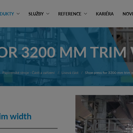
DUKTY
SLUŽBY
REFERENCE
KARIÉRA
NOV
FOR 3200 MM TRIM
Papírenské stroje - Části a zařízení
Lisová část
Shoe press for 3200 mm trim 
im width