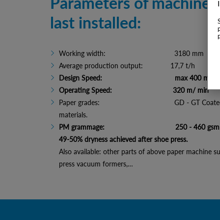
Parameters of machine, 
last installed:
Working width: 3180 mm
Average production output: 17,7 t/h
Design Speed: max 400 m/ mi
Operating Speed: 320 m/ min
Paper grades: GD - GT Coated board
materials.
PM grammage: 250 - 460 gsm
49-50% dryness achieved after shoe press.
Also available: other parts of above paper machine su
press vacuum formers,…