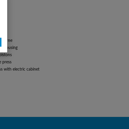
y:
s frame
ng housing
pistons
e press
s with electric cabinet