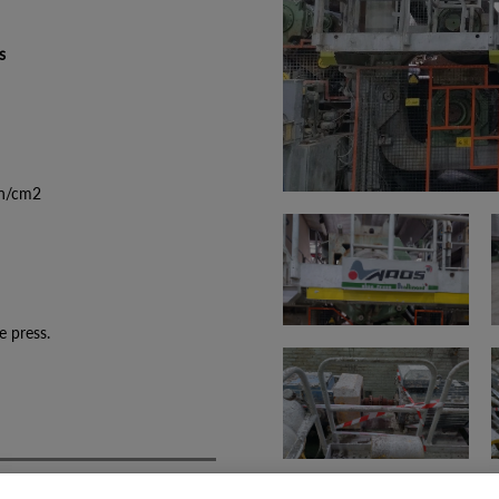
s
/cm2
e press.