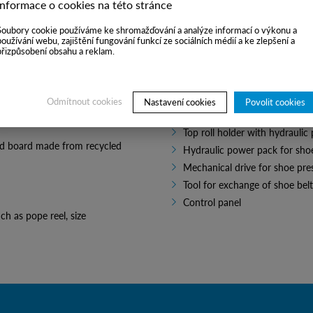
where it was
Informace o cookies na této stránce
Soubory cookie používáme ke shromažďování a analýze informací o výkonu a
Scope of suppl
používání webu, zajištění fungování funkcí ze sociálních médií a ke zlepšení a
přizpůsobení obsahu a reklam.
Shoe press bottom roll with it
Odmítnout cookies
Nastavení cookies
Povolit cookies
n
Shoe press top roll with beari
Top roll holder with hydraulic 
 made from recycled
Hydraulic power pack for sho
Mechanical drive for shoe pres
Tool for exchange of shoe belt
Control panel
ch as pope reel, size