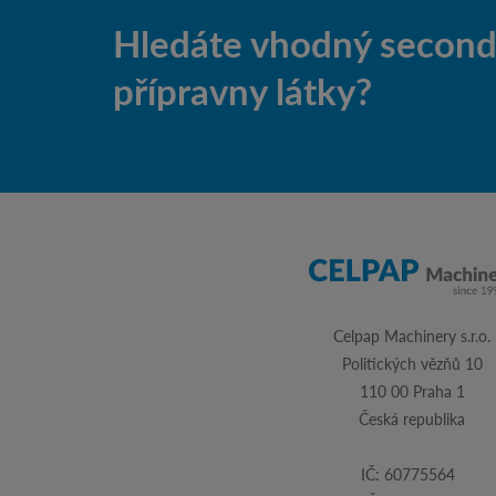
Hledáte vhodný second-
přípravny látky?
Celpap Machinery s.r.o.
Politických vězňů 10
110 00 Praha 1
Česká republika
IČ: 60775564