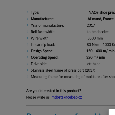
Type: NAOS shoe pres
Manufacturer: Allimand, France
Year of manufacture: 2017
Roll face width: to be checked
Wire width: 3500 mm
Linear nip load: 80 N/m - 1000 Kn
Design Speed: 150 - 400 m/ min
Operating Speed: 320 m/ min
Drive side: left hand
Stainless steel frame of press part (2017)
Measuring frame for measuring of moisture after sho
Are you interested in this product?
Please write us:
mdostal@celpap.cz