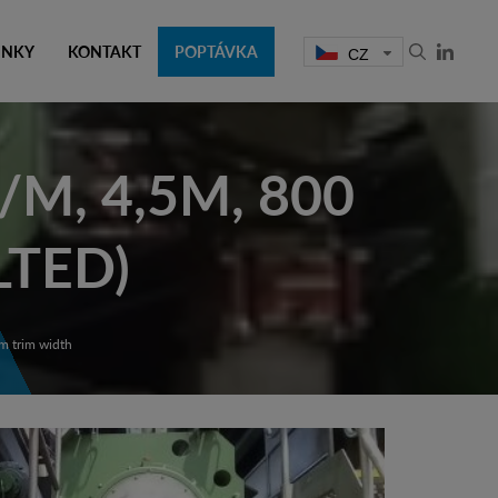
INKY
KONTAKT
POPTÁVKA
CZ
M, 4,5M, 800
LTED)
m trim width