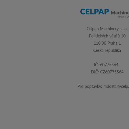
Celpap Machinery s.r.o.
Politických vězňů 10
110 00 Praha 1
Česká republika
IČ: 60775564
DIČ: CZ60775564
Pro poptávky:
mdostal@celpa