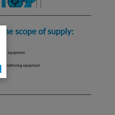
the scope of supply:
lation equipment
elt conditioning equipment