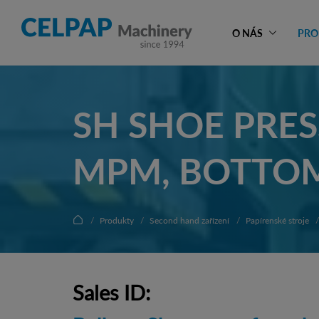
O NÁS
PRO
SH SHOE PRES
MPM, BOTTOM 
Produkty
Second hand zařízení
Papírenské stroje
Sales ID: