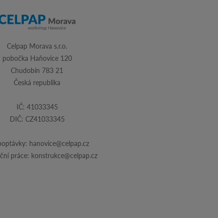
Celpap Morava s.r.o.
pobočka Haňovice 120
Chudobín 783 21
Česká republika
IČ: 41033345
DIČ: CZ41033345
poptávky:
hanovice@celpap.cz
ční práce:
konstrukce@celpap.cz