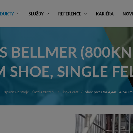
DUKTY
SLUŽBY
REFERENCE
KARIÉRA
NOV
S BELLMER (800KN/
SHOE, SINGLE FE
Papírenské stroje - Části a zařízení
Lisová část
Shoe press for 4,440–4,540 m