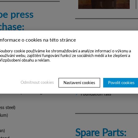
oe press
chase:
Excluded from 
Informace o cookies na této stránce
ousings (without press belt)
Soubory cookie používáme ke shromažďování a analýze informací o výkonu a
ing housings
používání webu, zajištění fungování funkcí ze sociálních médií a ke zlepšení a
přizpůsobení obsahu a reklam.
Press belt handling and instal
Press belts and press felts
Guide rolls, felt guiding and f
Odmítnout cookies
Nastavení cookies
Povolit cookies
Electric drive
f the shoe press and guide rolls
Foundation rails
ss steel)
nium)
Spare Parts:
an)