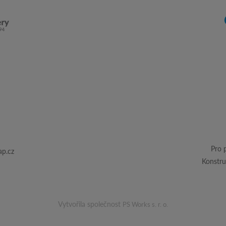
Pro 
p.cz
Konstru
Vytvořila společnost
PS Works s. r. o.