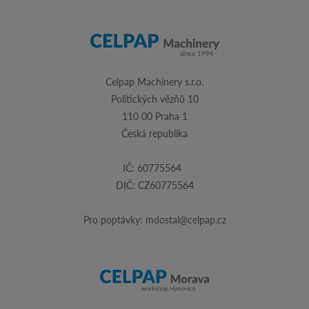
Celpap Machinery s.r.o.
Politických vězňů 10
110 00 Praha 1
Česká republika
IČ: 60775564
DIČ: CZ60775564
Pro poptávky:
mdostal@celpap.cz