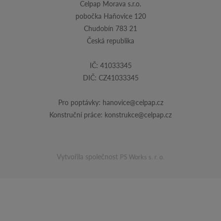
Celpap Morava s.r.o.
pobočka Haňovice 120
Chudobín 783 21
Česká republika
IČ: 41033345
DIČ: CZ41033345
Pro poptávky:
hanovice@celpap.cz
Konstruční práce:
konstrukce@celpap.cz
Vytvořila společnost
PS Works s. r. o.