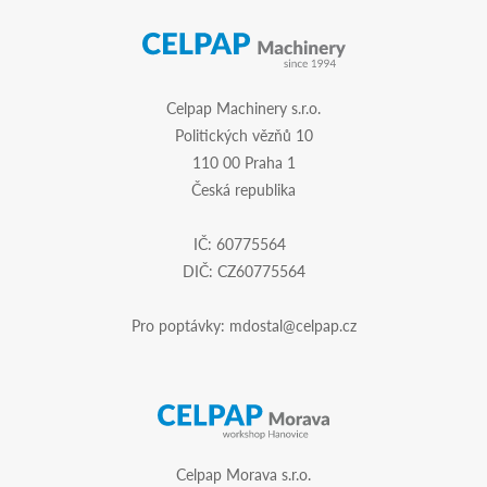
Celpap Machinery s.r.o.
Politických vězňů 10
110 00 Praha 1
Česká republika
IČ: 60775564
DIČ: CZ60775564
Pro poptávky:
mdostal@celpap.cz
Celpap Morava s.r.o.