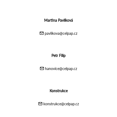
Martina Pavlíková
pavlikova@celpap.cz
Petr Filip
hanovice@celpap.cz
Konstrukce
konstrukce@celpap.cz