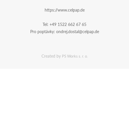
https://www.celpap.de
Tel:
+49 1522 662 67 65
Pro poptávky:
ondrej.dostal@celpap.de
Created by
PS Works s. r. o.