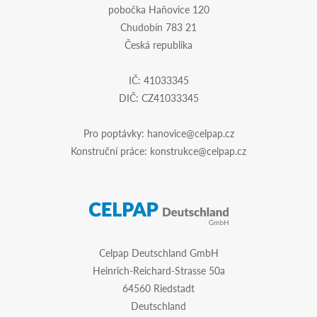
pobočka Haňovice 120
Chudobín 783 21
Česká republika
IČ: 41033345
DIČ: CZ41033345
Pro poptávky:
hanovice@celpap.cz
Konstruční práce:
konstrukce@celpap.cz
Celpap Deutschland GmbH
Heinrich-Reichard-Strasse 50a
64560 Riedstadt
Deutschland