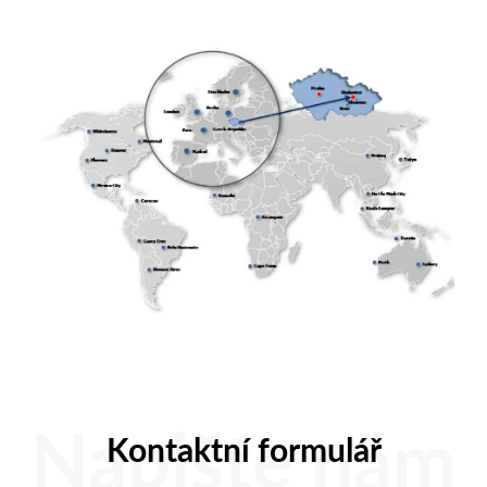
Napište nám
Kontaktní formulář