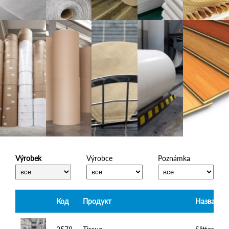
Výrobek
Výrobce
Poznámka
Код
Продукт
Название