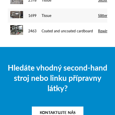
2578
Tissue
Slitter Re
1699
Tissue
Slitter Re
2463
Coated and uncoated cardboard
Rewinder
Hledáte vhodný second-hand
stroj nebo linku přípravny
látky?
KONTAKTUJTE NÁS