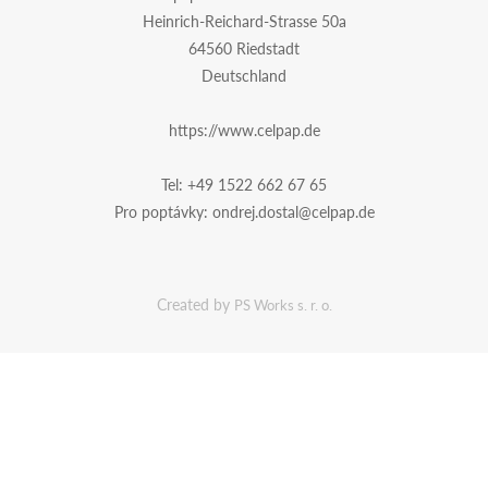
Heinrich-Reichard-Strasse 50a
64560 Riedstadt
Deutschland
https://www.celpap.de
Tel:
+49 1522 662 67 65
Pro poptávky:
ondrej.dostal@celpap.de
Created by
PS Works s. r. o.