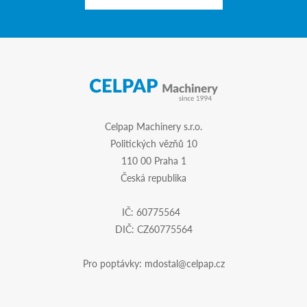
Celpap Machinery s.r.o.
Politických vězňů 10
110 00 Praha 1
Česká republika
IČ: 60775564
DIČ: CZ60775564
Pro poptávky:
mdostal@celpap.cz