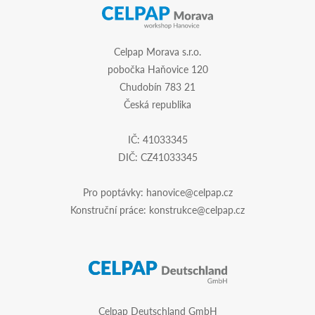
Celpap Morava s.r.o.
pobočka Haňovice 120
Chudobín 783 21
Česká republika
IČ: 41033345
DIČ: CZ41033345
Pro poptávky:
hanovice@celpap.cz
Konstruční práce:
konstrukce@celpap.cz
Celpap Deutschland GmbH