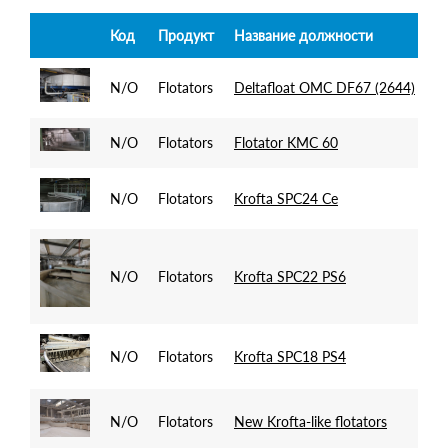
Код
Продукт
Название должности
П
N/O
Flotators
Deltafloat OMC DF67 (2644)
De
N/O
Flotators
Flotator KMC 60
K
N/O
Flotators
Krofta SPC24 Ce
Kr
N/O
Flotators
Krofta SPC22 PS6
Kr
N/O
Flotators
Krofta SPC18 PS4
Kr
N/O
Flotators
New Krofta-like flotators
Kr