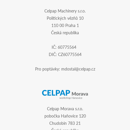
Celpap Machinery s.r.o.
Politických vězňů 10
110 00 Praha 1
Česká republika
IČ: 60775564
DIČ: CZ60775564
Pro poptávky:
mdostal@celpap.cz
Celpap Morava s.r.o.
pobočka Haňovice 120
Chudobín 783 21