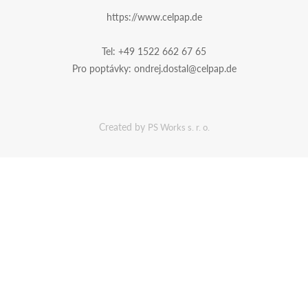
https://www.celpap.de
Tel:
+49 1522 662 67 65
Pro poptávky:
ondrej.dostal@celpap.de
Created by
PS Works s. r. o.