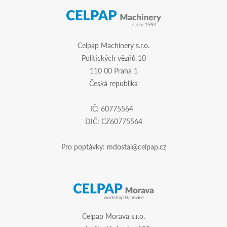
Celpap Machinery s.r.o.
Politických vězňů 10
110 00 Praha 1
Česká republika
IČ: 60775564
DIČ: CZ60775564
Pro poptávky:
mdostal@celpap.cz
Celpap Morava s.r.o.