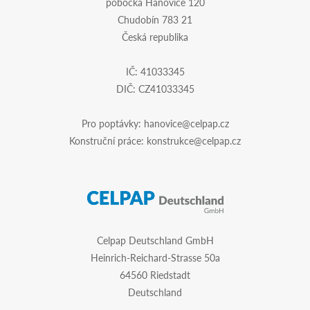
pobočka Haňovice 120
Chudobín 783 21
Česká republika
IČ: 41033345
DIČ: CZ41033345
Pro poptávky:
hanovice@celpap.cz
Konstruční práce:
konstrukce@celpap.cz
Celpap Deutschland GmbH
Heinrich-Reichard-Strasse 50a
64560 Riedstadt
Deutschland