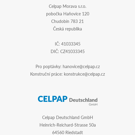
Celpap Morava s.r.o.
pobočka Haňovice 120
Chudobín 783 21
Česká republika
IČ: 41033345
DIČ: CZ41033345
Pro poptávky:
hanovice@celpap.cz
Konstruční práce:
konstrukce@celpap.cz
Celpap Deutschland GmbH
Heinrich-Reichard-Strasse 50a
64560 Riedstadt