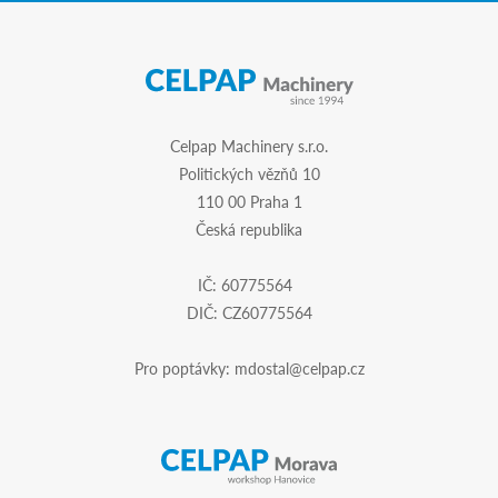
Celpap Machinery s.r.o.
Politických vězňů 10
110 00 Praha 1
Česká republika
IČ: 60775564
DIČ: CZ60775564
Pro poptávky:
mdostal@celpap.cz