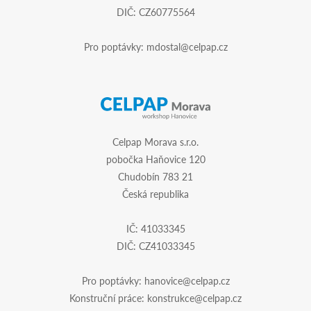
DIČ: CZ60775564
Pro poptávky:
mdostal@celpap.cz
Celpap Morava s.r.o.
pobočka Haňovice 120
Chudobín 783 21
Česká republika
IČ: 41033345
DIČ: CZ41033345
Pro poptávky:
hanovice@celpap.cz
Konstruční práce:
konstrukce@celpap.cz