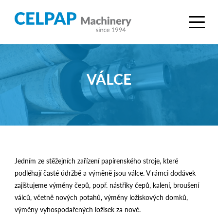
VÁLCE
Jedním ze stěžejních zařízení papírenského stroje, které
podléhají časté údržbě a výměně jsou válce. V rámci dodávek
zajištujeme výměny čepů, popř. nástřiky čepů, kalení, broušení
válců, včetně nových potahů, výměny ložiskových domků,
výměny vyhospodařených ložisek za nové.