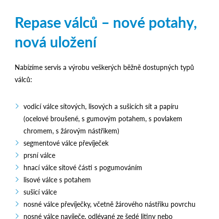
Repase válců – nové potahy,
nová uložení
Nabízíme servis a výrobu veškerých běžně dostupných typů
válců:
vodicí válce sítových, lisových a sušicích sít a papíru
(ocelové broušené, s gumovým potahem, s povlakem
chromem, s žárovým nástřikem)
segmentové válce převíječek
prsní válce
hnací válce sítové části s pogumováním
lisové válce s potahem
sušicí válce
nosné válce převíječky, včetně žárového nástřiku povrchu
nosné válce navíječe, odlévané ze šedé litiny nebo