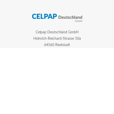
Celpap Deutschland GmbH
Heinrich-Reichard-Strasse 50a
64560 Riedstadt
Deutschland
https://www.celpap.de
Tel:
+49 1522 662 67 65
Pro poptávky:
ondrej.dostal@celpap.de
Created by
PS Works s. r. o.