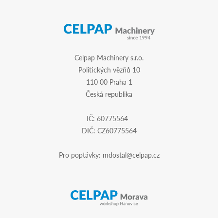
Celpap Machinery s.r.o.
Politických vězňů 10
110 00 Praha 1
Česká republika
IČ: 60775564
DIČ: CZ60775564
Pro poptávky:
mdostal@celpap.cz