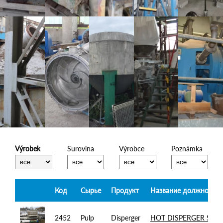
Výrobek
Surovina
Výrobce
Poznámka
Код
Сырье
Продукт
Название должности
2452
Pulp
Disperger
HOT DISPERGER SULZ