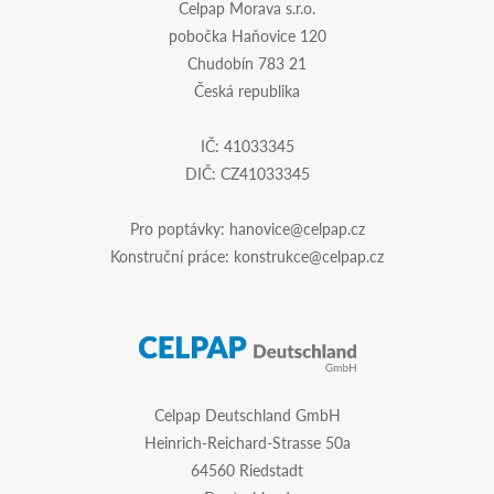
Celpap Morava s.r.o.
pobočka Haňovice 120
Chudobín 783 21
Česká republika
IČ: 41033345
DIČ: CZ41033345
Pro poptávky:
hanovice@celpap.cz
Konstruční práce:
konstrukce@celpap.cz
Celpap Deutschland GmbH
Heinrich-Reichard-Strasse 50a
64560 Riedstadt