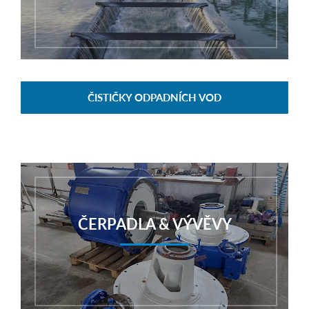
ČISTIČKY ODPADNÍCH VOD
ČERPADLA & VÝVĚVY