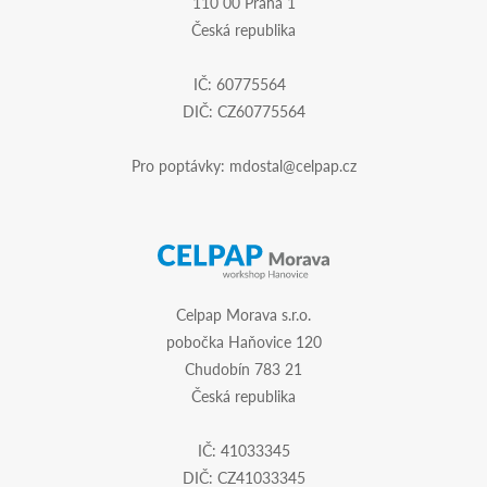
110 00 Praha 1
Česká republika
IČ: 60775564
DIČ: CZ60775564
Pro poptávky:
mdostal@celpap.cz
Celpap Morava s.r.o.
pobočka Haňovice 120
Chudobín 783 21
Česká republika
IČ: 41033345
DIČ: CZ41033345