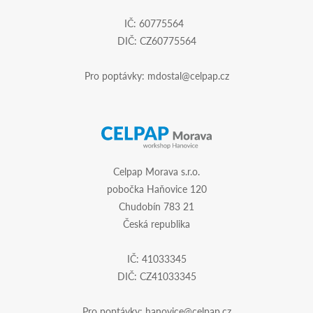
IČ: 60775564
DIČ: CZ60775564
Pro poptávky:
mdostal@celpap.cz
Celpap Morava s.r.o.
pobočka Haňovice 120
Chudobín 783 21
Česká republika
IČ: 41033345
DIČ: CZ41033345
Pro poptávky:
hanovice@celpap.cz