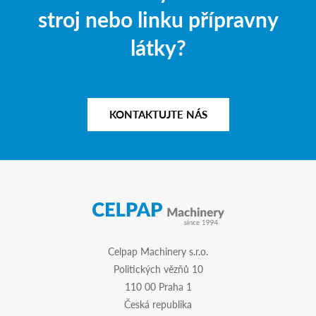
stroj nebo linku přípravny
látky?
KONTAKTUJTE NÁS
Celpap Machinery s.r.o.
Politických vězňů 10
110 00 Praha 1
Česká republika