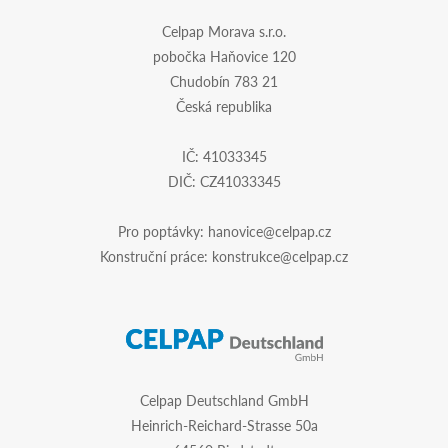
Celpap Morava s.r.o.
pobočka Haňovice 120
Chudobín 783 21
Česká republika
IČ: 41033345
DIČ: CZ41033345
Pro poptávky:
hanovice@celpap.cz
Konstruční práce:
konstrukce@celpap.cz
Celpap Deutschland GmbH
Heinrich-Reichard-Strasse 50a