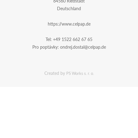
64560 Riedstadt
Deutschland
https://www.celpap.de
Tel:
+49 1522 662 67 65
Pro poptávky:
ondrej.dostal@celpap.de
Created by
PS Works s. r. o.