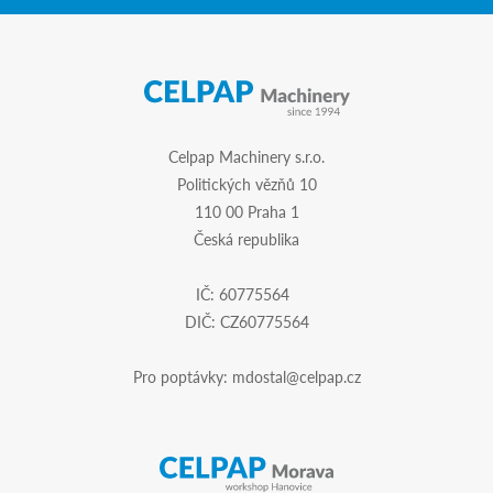
Celpap Machinery s.r.o.
Politických vězňů 10
110 00 Praha 1
Česká republika
IČ: 60775564
DIČ: CZ60775564
Pro poptávky:
mdostal@celpap.cz