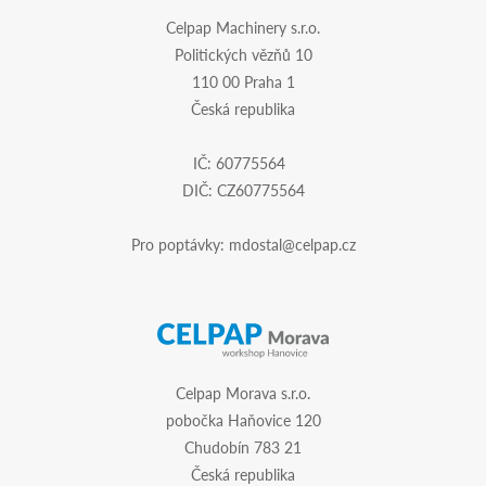
Celpap Machinery s.r.o.
Politických vězňů 10
110 00 Praha 1
Česká republika
IČ: 60775564
DIČ: CZ60775564
Pro poptávky:
mdostal@celpap.cz
Celpap Morava s.r.o.
pobočka Haňovice 120
Chudobín 783 21
Česká republika