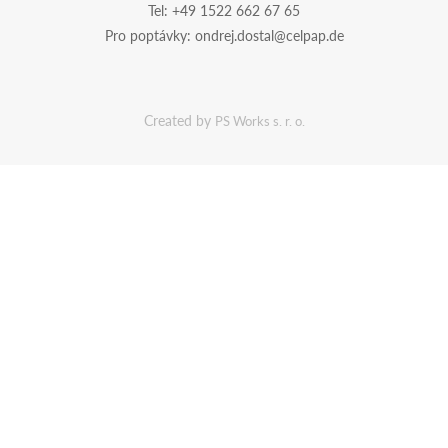
Tel:
+49 1522 662 67 65
Pro poptávky:
ondrej.dostal@celpap.de
Created by
PS Works s. r. o.