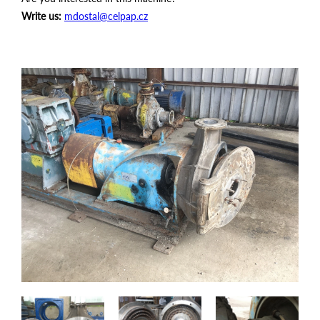
Write us:
mdostal@celpap.cz