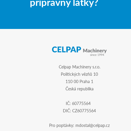
přípravny látky?
Celpap Machinery s.r.o.
Politických vězňů 10
110 00 Praha 1
Česká republika
IČ: 60775564
DIČ: CZ60775564
Pro poptávky:
mdostal@celpap.cz