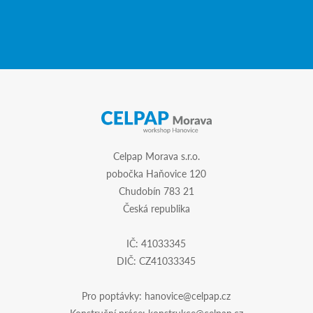
Celpap Morava s.r.o.
pobočka Haňovice 120
Chudobín 783 21
Česká republika
IČ: 41033345
DIČ: CZ41033345
Pro poptávky:
hanovice@celpap.cz