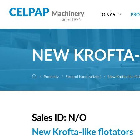
O NÁS
PRO
NEW KROFTA-
Produkty
Second hand zařízení
New Krofta-like flot
Sales ID: N/O
New Krofta-like flotators