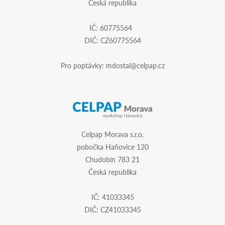
Česká republika
IČ: 60775564
DIČ: CZ60775564
Pro poptávky:
mdostal@celpap.cz
Celpap Morava s.r.o.
pobočka Haňovice 120
Chudobín 783 21
Česká republika
IČ: 41033345
DIČ: CZ41033345