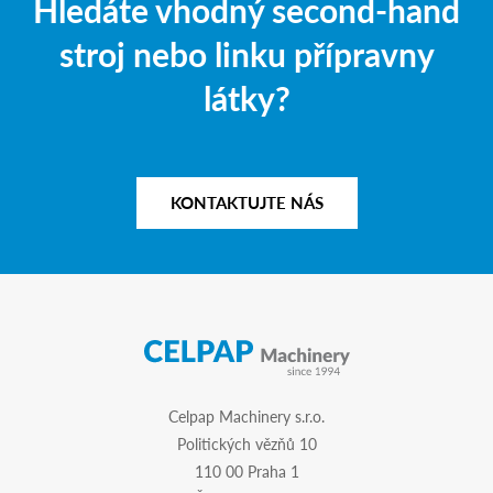
Hledáte vhodný second-hand
stroj nebo linku přípravny
látky?
KONTAKTUJTE NÁS
Celpap Machinery s.r.o.
Politických vězňů 10
110 00 Praha 1