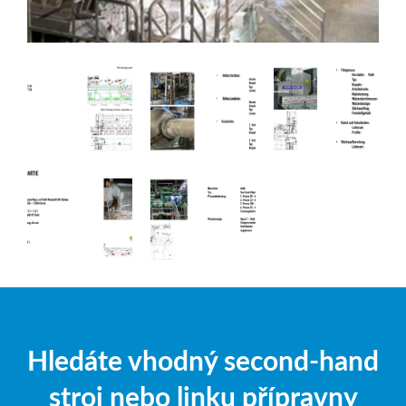
Hledáte vhodný second-hand
stroj nebo linku přípravny