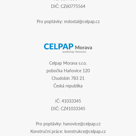
DIČ: CZ60775564
Pro poptávky:
mdostal@celpap.cz
Celpap Morava s.r.o.
pobočka Haňovice 120
Chudobín 783 21
Česká republika
IČ: 41033345
DIČ: CZ41033345
Pro poptávky:
hanovice@celpap.cz
Konstruční práce:
konstrukce@celpap.cz