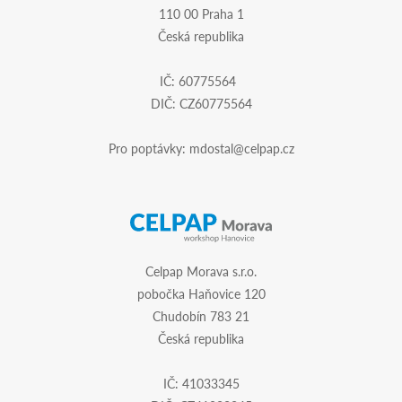
110 00 Praha 1
Česká republika
IČ: 60775564
DIČ: CZ60775564
Pro poptávky:
mdostal@celpap.cz
Celpap Morava s.r.o.
pobočka Haňovice 120
Chudobín 783 21
Česká republika
IČ: 41033345