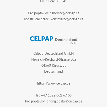
DIČ: CZ41033345
Pro poptávky:
hanovice@celpap.cz
Konstruční práce:
konstrukce@celpap.cz
Celpap Deutschland GmbH
Heinrich-Reichard-Strasse 50a
64560 Riedstadt
Deutschland
https://www.celpap.de
Tel:
+49 1522 662 67 65
Pro poptávky:
ondrej.dostal@celpap.de